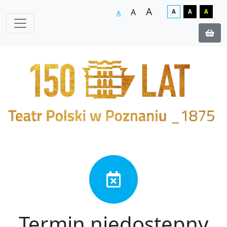
A
A
A
A
A
A
Termin niedostępny