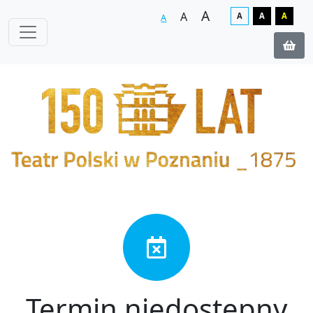
A
A
A
A
A
A
Termin niedostępny