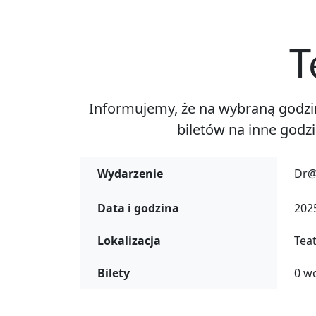
T
Informujemy, że na wybraną godzin
biletów na inne godz
Wydarzenie
Dr@
Data i godzina
2025
Lokalizacja
Tea
Bilety
0 w